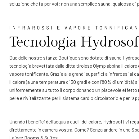
soluzione che fa per voi: non una semplice sauna, qualcosa di p
INFRAROSSI E VAPORE TONNIFICA
Tecnologia Hydrosof
Due delle nostre stanze Boutique sono dotate di sauna Hydroso
tecnologia brevettata dalla ditta tirolese Olymp abbina il calore d
vapore tonificante. Grazie alle grandi superfici a infrarossi al ca
il calore (a una temperatura di 30 gradi e con l’80% di umidità) si
uniformemente su tutto il corpo donando un piacevole effetto ri
pelle e rivitalizzante per il sistema cardio circolatorio e per l’a
Unendo i benefici dell’acqua a quelli del calore, Hydrosoft vi re
direttamente in camera vostra. Come? Senza andare in una Spa
Lainez Rooms & Suites.