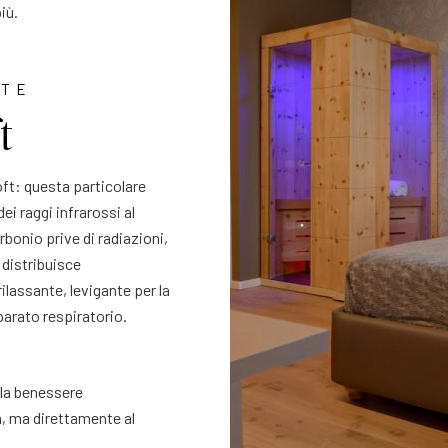
iù.
NTE
t
ft: questa particolare
ei raggi infrarossi al
rbonio prive di radiazioni,
 distribuisce
lassante, levigante per la
pparato respiratorio.
gala benessere
, ma direttamente al