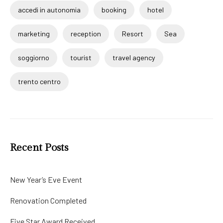
accedi in autonomia
booking
hotel
marketing
reception
Resort
Sea
soggiorno
tourist
travel agency
trento centro
Recent Posts
New Year’s Eve Event
Renovation Completed
Five Star Award Received