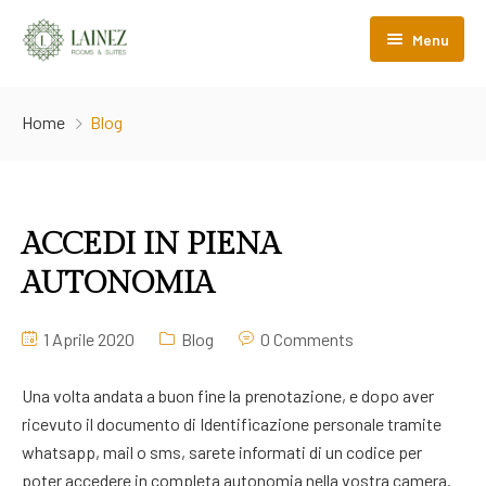
Menu
Lainez Rooms&Suites
Home
Blog
Camere
Nel cuore di Trento
Comfort
Camere Boutique
ACCEDI IN PIENA
Hydrosoft
Camere Travel
AUTONOMIA
Albergo diffuso
1 Aprile 2020
Blog
0 Comments
Una volta andata a buon fine la prenotazione, e dopo aver
ricevuto il documento di Identificazione personale tramite
whatsapp, mail o sms, sarete informati di un codice per
poter accedere in completa autonomia nella vostra camera.